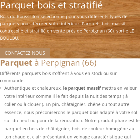
Parquet bois et stratifié
Bois du Rousssilon sélectionne pour vous différents types de
parquets pour décorer votre intérieur. Parquets bois massif,
contrecollé et stratifié en vente près de Perpignan (66), sortie LE
BOULOU.
CONTACTEZ NOUS
Parquet
à Perpignan (66)
Différents parquets bois s’offrent à vous en stock ou sur
commande:
Authentique et chaleureux,
le parquet massif
mettra en valeur
votre intérieur comme il le fait depuis la nuit des temps ( à
coller ou à clouer ). En pin, châtaignier, chêne ou tout autre
essence, nous préconiserons le parquet bois adapté à votre sol
sur du neuf ou pour de la rénovation. Notre produit phare est le
parquet en bois de châtaignier, bois de couleur homogène au
ton chaud et clair présentant un veinage caractéristique qui