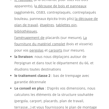
apparents), l
a découpe de bois et panneaux
(agglomérés, OSB3, contreplaqués, contreplaqués
bouleau, panneaux épicéa trois plis)
la découpe de
plan de travail
,
étagères
,
tablettes pin
,
bibliothèques
,
l’aménagement de
placards (sur mesure),
La
fourniture du matériel complet
(bois et visserie)
pour vos
pergolas
et
carports
(sur mesure).
la livraison
: nous nous déplaçons autour de
Perpignan et dans tout le département du 66, et
étudions toutes destinations
le traitement classe 2
: bas de trempage avec
garantie décennale
Le conseil en plus
: D’après vos dimensions, nous
calculons les éléments de la structure souhaitée
(pergola, carport, placards, plan de travail,
terrasse…) et vous fournissons le plan de montage